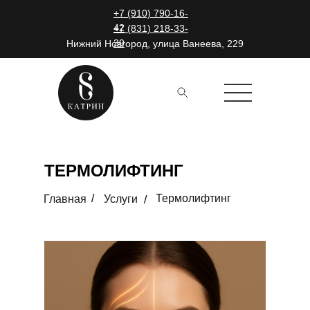
+7 (910) 790-16-
42
+7 (831) 218-33-
30
Нижний Новгород, улица Ванеева, 229
ТЕРМОЛИФТИНГ
Термолифтинг
/
Главная
Услуги
/