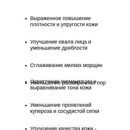
Выраженное повышение
плотности и упругости кожи
Улучшение овала лица и
уменьшение дряблости
Сглаживание мелких морщин
Осветление пигментации и
Уменьшение расширенных пор
выравнивание тона кожи
Уменьшение проявлений
купероза и сосудистой сетки
Улучшение качества кожи -