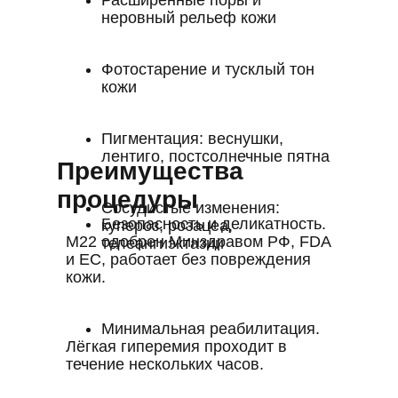
Расширенные поры и
неровный рельеф кожи
Фотостарение и тусклый тон
кожи
Пигментация: веснушки,
лентиго, постсолнечные пятна
Преимущества
процедуры
Сосудистые изменения:
Безопасность и деликатность.
купероз, розацеа,
M22 одобрен Минздравом РФ, FDA
телеангиэктазии
и ЕС, работает без повреждения
кожи.
Минимальная реабилитация.
Лёгкая гиперемия проходит в
течение нескольких часов.