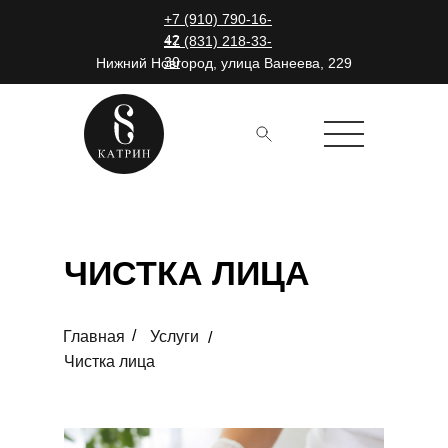
+7 (910) 790-16-
42
+7 (831) 218-33-
30
Нижний Новгород, улица Ванеева, 229
ЧИСТКА ЛИЦА
/
Главная
Услуги
/
Чистка лица